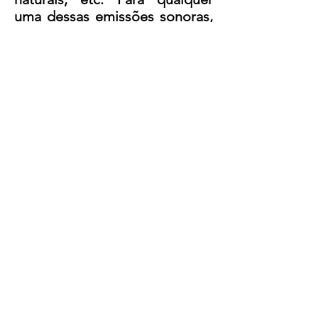
uma dessas emissões sonoras,
devem ser considerados os
níveis de pressão sonora
adequados e sua duração para
que os mesmos não
prejudiquem a saúde e nem
causem incomodidade.